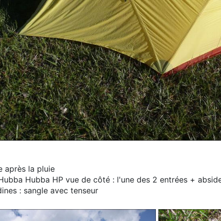
e après la pluie
 Hubba Hubba HP vue de côté : l'une des 2 entrées + abside
dines : sangle avec tenseur