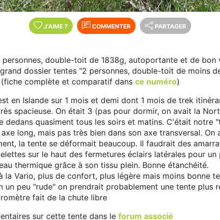
J'AIME
?
COMMENTER
PARTAGER
 personnes, double-toit de 1838g, autoportante et de bon v
grand dossier tentes "2 personnes, double-toit de moins de
"
(fiche complète et comparatif dans
ce numéro
)
est en Islande sur 1 mois et demi dont 1 mois de trek itinéra
 très spacieuse. On était 3 (pas pour dormir, on avait la Nor
e dedans quasiment tous les soirs et matins. C'était notre "
 axe long, mais pas très bien dans son axe transversal. On a 
ement, la tente se déformait beaucoup. Il faudrait des amarr
lettes sur le haut des fermetures éclairs latérales pour un 
eau thermique grâce à son tissu plein. Bonne étanchéité.
 la Vario, plus de confort, plus légère mais moins bonne te
n un peu "rude" on prendrait probablement une tente plus ré
romètre fait de la chute libre
taires sur cette tente dans le
forum associé