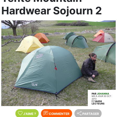
Hardwear Sojourn 2
PAR
JOHANNA
MIS À JOUR 30 OCT.
2012
14458
LECTEURS
J'AIME
?
COMMENTER
PARTAGER