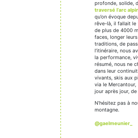
profonde, solide, 
traversé l’arc alp
qu’on évoque depuis
rêve-là, il fallai
de plus de 4000 m 
faces, longer leur
traditions, de pas
l’itinéraire, nous 
la performance, v
résumé, nous ne c
dans leur continui
vivants, skis aux pi
via le Mercantour,
jour après jour, d
N’hésitez pas à no
montagne.
@gaelmeunier_