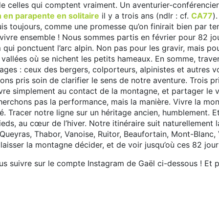
de celles qui comptent vraiment. Un aventurier-conférencier t
in en parapente en solitaire
il y a trois ans (ndlr : cf.
CA77
)
 toujours, comme une promesse qu’on finirait bien par tenir.
t le vivre ensemble ! Nous sommes partis en février pour 82
qui ponctuent l’arc alpin. Non pas pour les gravir, mais pour
s vallées où se nichent les petits hameaux. En somme, traver
sages : ceux des bergers, colporteurs, alpinistes et autres
avons pris soin de clarifier le sens de notre aventure. Trois pr
ivre simplement au contact de la montagne, et partager le
herchons pas la performance, mais la manière. Vivre la mo
té. Tracer notre ligne sur un héritage ancien, humblement. E
eds, au cœur de l’hiver. Notre itinéraire suit naturellement la
 Queyras, Thabor, Vanoise, Ruitor, Beaufortain, Mont-Blanc, 
e laisser la montagne décider, et de voir jusqu’où ces 82 jo
us suivre sur le compte Instagram de Gaël ci-dessous ! Et pe