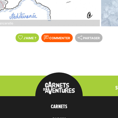
ancerelle
J'AIME
?
COMMENTER
PARTAGER
S
CARNETS