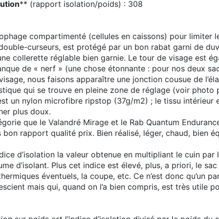
lution
** (rapport isolation/poids) : 308
phage compartimenté (cellules en caissons) pour limiter les
à double-curseurs, est protégé par un bon rabat garni de duv
ne collerette réglable bien garnie. Le tour de visage est ég
 manque de « nerf » (une chose étonnante : pour nos deux 
visage, nous faisons apparaître une jonction cousue de l’élast
astique qui se trouve en pleine zone de réglage (voir phot
est un nylon microfibre ripstop (37g/m2) ; le tissu intérieu
her plus doux.
gorie que le Valandré Mirage et le Rab Quantum Endurance
 bon rapport qualité prix. Bien réalisé, léger, chaud, bien
ice d’isolation la valeur obtenue en multipliant le cuin par
e d’isolant. Plus cet indice est élevé, plus, a priori, le s
hermiques éventuels, la coupe, etc. Ce n’est donc qu’un para
 escient mais qui, quand on l’a bien compris, est très utile 
ion sur poids est l’indice d’isolation divisé par le poids du 