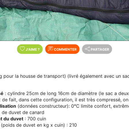
J'AIME
?
COMMENTER
PARTAGER
g pour la housse de transport) (livré également avec un sa
sé
: cylindre 25cm de long 16cm de diamètre (le sac a deux 
de fait, dans cette configuration, il est très compressé, on 
lisation
(données constructeur): 0°C limite confort, extrê
g de duvet de canard
nt du duvet
: 700 cuin
 (poids de duvet en kg x cuin) : 210