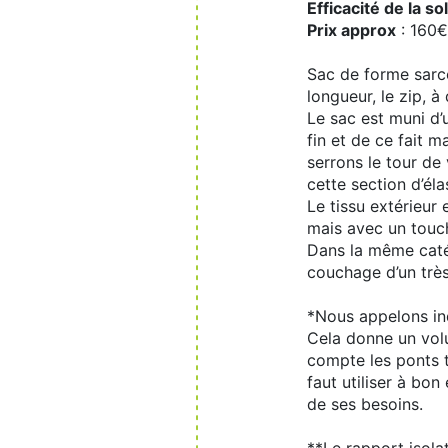
Efficacité de la so
Prix approx
: 160€
Sac de forme sarco
longueur, le zip, 
Le sac est muni d’u
fin et de ce fait
serrons le tour de 
cette section d’él
Le tissu extérieur 
mais avec un touc
Dans la même caté
couchage d’un très
*Nous appelons ind
Cela donne un volum
compte les ponts t
faut utiliser à bon
de ses besoins.
**Le rapport isolat