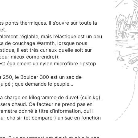
 ponts thermiques. Il s’ouvre sur toute la
et.
alement réglable, mais l’élastique est un peu
sacs de couchage Warmth, lorsque nous
ique, il est très curieux qu’elle soit sur
o pour mieux comprendre)).
r est également un nylon microfibre ripstop
 250, le Boulder 300 est un sac de
 équipé ; que demande le peuple…
 la charge en kilogramme de duvet (cuin.kg).
ac sera chaud. Ce facteur ne prend pas en
mètre donné à titre d’information, qu’il
pour choisir (et comparer) un sac en fonction
sac. Plus ce rapport est élevé et plus le sac