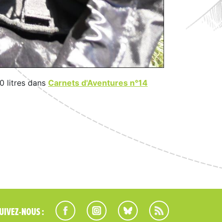
0 litres dans
Carnets d'Aventures n°14
UIVEZ-NOUS :