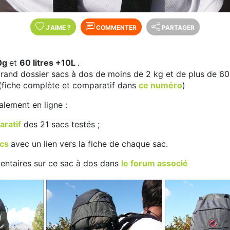
J'AIME
?
COMMENTER
PARTAGER
0g
et
60 litres +10L
.
rand dossier sacs à dos de moins de 2 kg et de plus de 60 
(fiche complète et comparatif dans
ce numéro
)
lement en ligne :
aratif
des 21 sacs testés ;
acs
avec un lien vers la fiche de chaque sac.
ntaires sur ce sac à dos dans
le forum associé