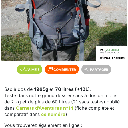
PAR
JOHANNA
MIS À JOUR 30 OCT.
2012
8376 LECTEURS
J'AIME
?
COMMENTER
PARTAGER
Sac à dos de
1965g
et
70 litres (+10L)
.
Testé dans notre grand dossier sacs à dos de moins
de 2 kg et de plus de 60 litres (21 sacs testés) publié
dans
Carnets d'Aventures n°14
(fiche complète et
comparatif dans
ce numéro
)
Vous trouverez également en ligne :