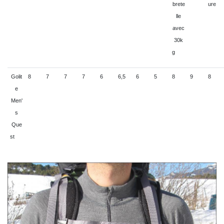
brete
ure
lle
avec
30k
g
Golit
8
7
7
7
6
6,5
6
5
8
9
8
e
Men'
s
Que
st