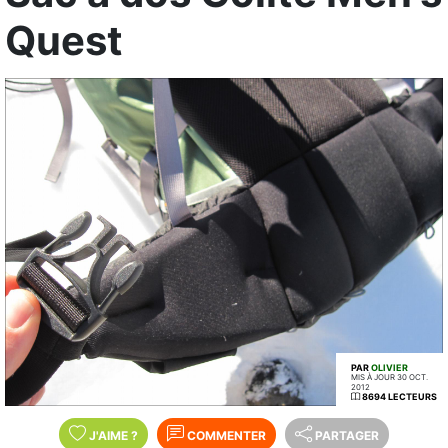
Quest
PAR
OLIVIER
MIS À JOUR 30 OCT.
2012
8694 LECTEURS
J'AIME
?
COMMENTER
PARTAGER