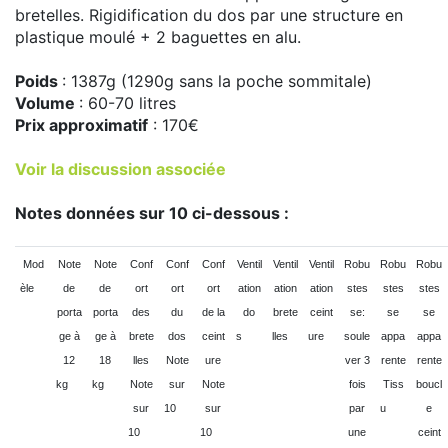
bretelles. Rigidification du dos par une structure en
plastique moulé + 2 baguettes en alu.
Poids
: 1387g (1290g sans la poche sommitale)
Volume
: 60-70 litres
Prix approximatif
: 170€
Voir la discussion associée
Notes données sur 10 ci-dessous :
Mod
Note
Note
Conf
Conf
Conf
Ventil
Ventil
Ventil
Robu
Robu
Robu
èle
de
de
ort
ort
ort
ation
ation
ation
stes
stes
stes
porta
porta
des
du
de la
do
brete
ceint
se:
se
se
ge à
ge à
brete
dos
ceint
s
lles
ure
soule
appa
appa
12
18
lles
Note
ure
ver 3
rente
rente
kg
kg
Note
sur
Note
fois
Tiss
boucl
sur
10
sur
par
u
e
10
10
une
ceint