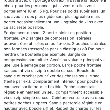
robuste avec un portage correct, il s’avère un excellent
choix pour les personnes qui savent qu’elles vont
porter entre 10 et 15 kg. Pour des poids supérieurs, un
sac avec un dos plus rigide sera plus agréable mais
porter occasionnellement une vingtaine de kilos avec
ce sac reste possible.
Équipement du sac : 2 porte-piolet en position
frontale. 2x2 sangles de compression latérales
pouvant être utilisées en porte-skis. 2 poches latérales
non fermées (resserrées par un élastique) où l’on peut
mettre une bouteille par exemple. Sangle de
compression sommitale. Accès au volume principal via
une jupe à serrage par cordon. Large poche frontale
s’accédant via un zip à double curseur. Boucle de
sangle et crochet pour fixer des choses sous le sac
(tente par ex.). Compartiment intérieur pour poche à
eau avec sortie pour le flexible. Poche sommitale
réglable en hauteur, un seul compartiment accessible
via un zip simple curseur. Ceinture ventrale avec deux
petites poches zippées. Sangle pectorale réglable en
hauteur avec boucle sifflet. Rappel de charge sur les