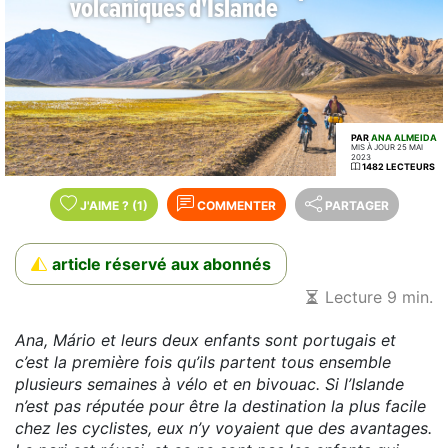
volcaniques d'Islande
PAR
ANA ALMEIDA
MIS À JOUR 25 MAI
2023
1482 LECTEURS
J'AIME
?
(1)
COMMENTER
PARTAGER
article réservé aux abonnés
Lecture 9 min.
Ana, Mário et leurs deux enfants sont portugais et
c’est la première fois qu’ils partent tous ensemble
plusieurs semaines à vélo et en bivouac. Si l’Islande
n’est pas réputée pour être la destination la plus facile
chez les cyclistes, eux n’y voyaient que des avantages.