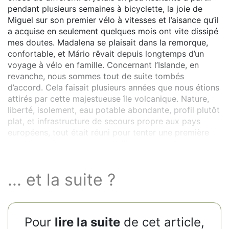
pendant plusieurs semaines à bicyclette, la joie de
Miguel sur son premier vélo à vitesses et l’aisance qu’il
a acquise en seulement quelques mois ont vite dissipé
mes doutes. Madalena se plaisait dans la remorque,
confortable, et Mário rêvait depuis longtemps d’un
voyage à vélo en famille. Concernant l’Islande, en
revanche, nous sommes tout de suite tombés
d’accord. Cela faisait plusieurs années que nous étions
attirés par cette majestueuse île volcanique. Nature,
liberté, isolement, eau potable abondante, profil plutôt
plat, et infrastructure de secours propre aux pays
européens, tout était réuni pour tenter une première
grande expérience cyclo-familiale.
... et la suite ?
Pour
lire la suite
de cet article,