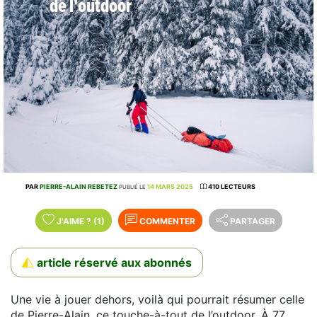
de l'outdoor
PAR
PIERRE-ALAIN REBETEZ
14 MARS 2025
410 LECTEURS
PUBLIÉ LE
J'AIME
?
(1)
COMMENTER
PARTAGER
article réservé aux abonnés
Une vie à jouer dehors, voilà qui pourrait résumer celle
de Pierre-Alain, ce touche-à-tout de l’outdoor. À 77