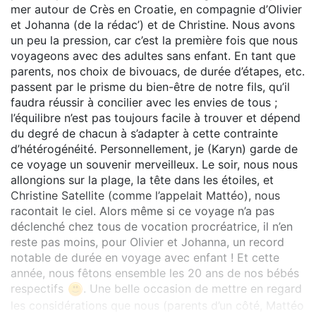
mer autour de Crès en Croatie, en compagnie d’Olivier
et Johanna (de la rédac’) et de Christine. Nous avons
un peu la pression, car c’est la première fois que nous
voyageons avec des adultes sans enfant. En tant que
parents, nos choix de bivouacs, de durée d’étapes, etc.
passent par le prisme du bien-être de notre fils, qu’il
faudra réussir à concilier avec les envies de tous ;
l’équilibre n’est pas toujours facile à trouver et dépend
du degré de chacun à s’adapter à cette contrainte
d’hétérogénéité. Personnellement, je (Karyn) garde de
ce voyage un souvenir merveilleux. Le soir, nous nous
allongions sur la plage, la tête dans les étoiles, et
Christine Satellite (comme l’appelait Mattéo), nous
racontait le ciel. Alors même si ce voyage n’a pas
déclenché chez tous de vocation procréatrice, il n’en
reste pas moins, pour Olivier et Johanna, un record
notable de durée en voyage avec enfant ! Et cette
année, nous fêtons ensemble les 20 ans de nos bébés
respectifs
. Une belle occasion de mettre en regard
les considérations que nous (parents d’un côté, Mattéo