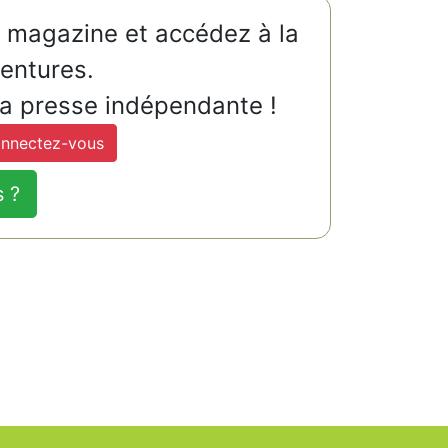
u magazine et accédez à la
ventures.
la presse indépendante !
nnectez-vous
s ?