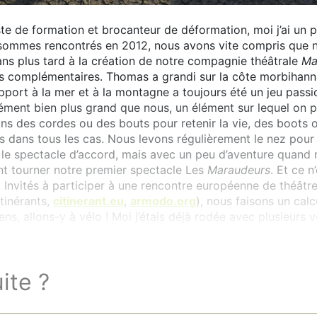
te de formation et brocanteur de déformation, moi j’ai un
mmes rencontrés en 2012, nous avons vite compris que nos 
ns plus tard à la création de notre compagnie théâtrale
Ma
 complémentaires. Thomas a grandi sur la côte morbihanna
pport à la mer et à la montagne a toujours été un jeu pass
ément bien plus grand que nous, un élément sur lequel on p
sons des cordes ou des bouts pour retenir la vie, des boots
s dans tous les cas. Nous levons régulièrement le nez pour s
 le spectacle d’accord, mais avec un peu d’aventure quand
nt tourner notre premier spectacle Les
Maraudeurs
. Et ce 
. Invités à participer à une rencontre européenne de théâtre
Itinérants,
citinerant.eu
,
armodo.org
), nous faisons un cal
ens, allons-y à vélo ! Moi j’étais déjà rodée avec plusieurs
 en solo, Thomas n’a pas été difficile à convaincre.
uite ?