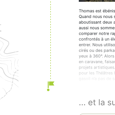
Thomas est ébénis
Quand nous nous so
aboutissant deux a
aussi nous sommes
comparer notre ra
confrontés à un él
entrer. Nous utili
cirés ou des parka
yeux à 360°. Alors
en caravane, faisa
projets artistiques
pour les Théâtres 
gasoil n’a pas de s
cours jusqu’en Iran
... et la s