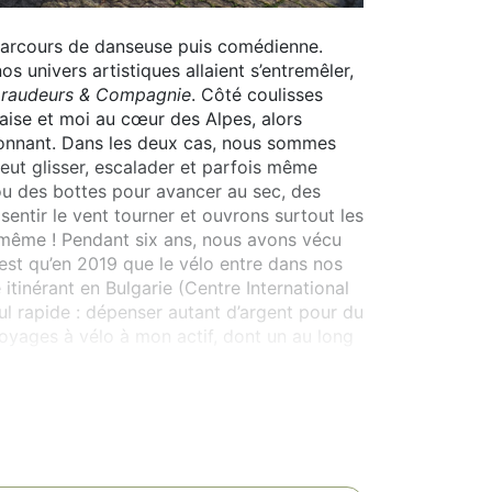
 parcours de danseuse puis comédienne.
univers artistiques allaient s’entremêler,
raudeurs & Compagnie
. Côté coulisses
ise et moi au cœur des Alpes, alors
ionnant. Dans les deux cas, nous sommes
eut glisser, escalader et parfois même
 ou des bottes pour avancer au sec, des
entir le vent tourner et ouvrons surtout les
 même ! Pendant six ans, nous avons vécu
n’est qu’en 2019 que le vélo entre dans nos
 itinérant en Bulgarie (Centre International
cul rapide : dépenser autant d’argent pour du
 voyages à vélo à mon actif, dont un au long