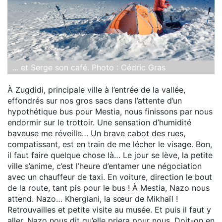
... et Serge son café. Photo : Cédric Gras
À Zugdidi, principale ville à l’entrée de la vallée,
effondrés sur nos gros sacs dans l’attente d’un
hypothétique bus pour Mestia, nous finissons par nous
endormir sur le trottoir. Une sensation d’humidité
baveuse me réveille… Un brave cabot des rues,
compatissant, est en train de me lécher le visage. Bon,
il faut faire quelque chose là… Le jour se lève, la petite
ville s’anime, c’est l’heure d’entamer une négociation
avec un chauffeur de taxi. En voiture, direction le bout
de la route, tant pis pour le bus ! À Mestia, Nazo nous
attend. Nazo… Khergiani, la sœur de Mikhaïl !
Retrouvailles et petite visite au musée. Et puis il faut y
aller, Nazo nous dit qu’elle priera pour nous. Doit-on en