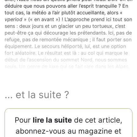
déduire que nous pouvons aller l’esprit tranquille ? En
tout cas, la météo a l’air plutôt accueillante, alors «
vperiod
» (« en avant ») ! L’approche prend ici tout son
sens : deux jours et un glacier un peu tortueux, c’est
peut-être ça qui décourage les prétendants. Ici, pas de
refuge, pas de remontée mécanique ; il faut porter son
équipement. Le secours héliporté, lui, est une option
fort aléatoire. Le résultat est là : au col qui marque le
début de l’ascension du sommet Nord, nous sommes
seuls. Un genre de luxe qui se fait rare dans les Alpes,
autour de sommets à la célébrité comparable…
... et la suite ?
Pour
lire la suite
de cet article,
abonnez-vous au magazine et