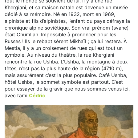
tout le monde se souvient de lui. Il y a une rue
Khergiani, et sa maison natale est devenue un musée
dédié à sa mémoire. Né en 1932, mort en 1969,
alpiniste et fils d’alpinistes, l’enfant du pays défraya la
chronique alpine soviétique. Son vrai prénom (svane)
était Chumlian. Impossible à prononcer pour les
Russes ! Ils le rebaptisèrent Mikhaïl ; ça lui restera. À
Mestia, il y a un croisement de rues qui est tout un
symbole. Au niveau du théâtre, la rue Khergiani
rencontre la rue Ushba. L’Ushba, la montagne à deux
têtes, n’est pas la plus haute de la région (4710 m),
mais assurément c’est la plus populaire. Café Ushba,
hôtel Ushba, le sommet symbole est partout. C’est
pour essayer de la gravir que nous sommes venus ici,
avec l’ami
Cédric
.