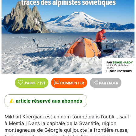
traces des alpinistes soviétiques
PAR
SERGE HARDY
MIS À JOUR 06 MAI
2025
1076 LECTEURS
J'AIME
?
(2)
COMMENTER
PARTAGER
article réservé aux abonnés
Mikhaïl Khergiani est un nom tombé dans l’oubli… sauf
à Mestia ! Dans la capitale de la Svanétie, région
montagneuse de Géorgie qui jouxte la frontière russe,