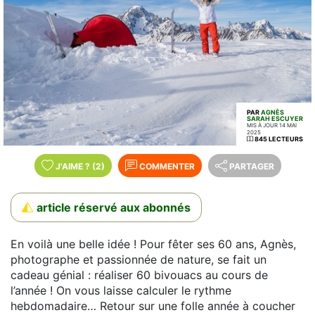
PAR
AGNÈS
SARAH ESCUYER
MIS À JOUR 14 MAI
2025
845 LECTEURS
J'AIME
?
(2)
COMMENTER
PARTAGER
article réservé aux abonnés
En voilà une belle idée ! Pour fêter ses 60 ans, Agnès,
photographe et passionnée de nature, se fait un
cadeau génial : réaliser 60 bivouacs au cours de
l’année ! On vous laisse calculer le rythme
hebdomadaire… Retour sur une folle année à coucher