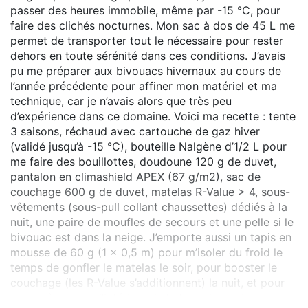
passer des heures immobile, même par -15 °C, pour
faire des clichés nocturnes. Mon sac à dos de 45 L me
permet de transporter tout le nécessaire pour rester
dehors en toute sérénité dans ces conditions. J’avais
pu me préparer aux bivouacs hivernaux au cours de
l’année précédente pour affiner mon matériel et ma
technique, car je n’avais alors que très peu
d’expérience dans ce domaine. Voici ma recette : tente
3 saisons, réchaud avec cartouche de gaz hiver
(validé jusqu’à -15 °C), bouteille Nalgène d’1/2 L pour
me faire des bouillottes, doudoune 120 g de duvet,
pantalon en climashield APEX (67 g/m2), sac de
couchage 600 g de duvet, matelas R-Value > 4, sous-
vêtements (sous-pull collant chaussettes) dédiés à la
nuit, une paire de moufles de secours et une pelle si le
bivouac est dans la neige. J’emporte aussi un tapis en
mousse de 60 g (1 x 0,5 m) pour m’isoler du froid le
temps de gonfler le matelas le soir, pour booster le
couchage (les R-Value s’additionnent) la nuit, et pour
ranger à genoux l’intérieur de la tente le matin.