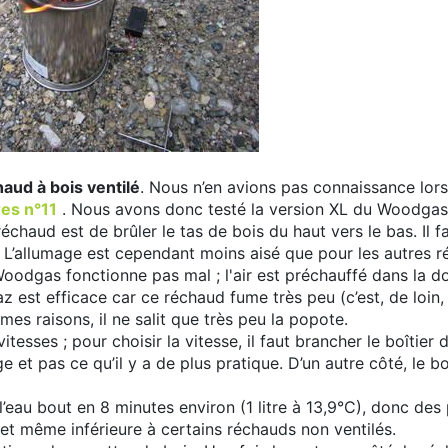
aud à bois ventilé
. Nous n’en avions pas connaissance lor
es n°11
. Nous avons donc testé la version XL du Woodga
échaud est de brûler le tas de bois du haut vers le bas. Il 
 L’allumage est cependant moins aisé que pour les autres r
 Woodgas fonctionne pas mal ; l'air est préchauffé dans la 
 est efficace car ce réchaud fume très peu (c’est, de loin,
mes raisons, il ne salit que très peu la popote.
tesses ; pour choisir la vitesse, il faut brancher le boîtier 
ge et pas ce qu’il y a de plus pratique. D’un autre côté, le b
 l’eau bout en 8 minutes environ (1 litre à 13,9°C), donc de
 et même inférieure à certains réchauds non ventilés.