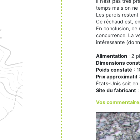
Il n’est pas très 
temps mais on ne p
Les parois restent 
Ce réchaud est, en 
En conclusion, ce 
concurrence. La ve
intéressante (don
Alimentation
: 2 
Dimensions const
Poids constaté
: 1
Prix approximatif
:
États-Unis soit en
Site du fabricant
:
Vos commentaires