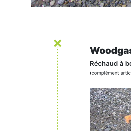
Woodgas
Réchaud à bo
(complément artic