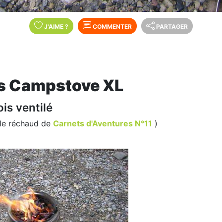
J'AIME
?
COMMENTER
PARTAGER
 Campstove XL
is ventilé
le réchaud de
Carnets d'Aventures N°11
)