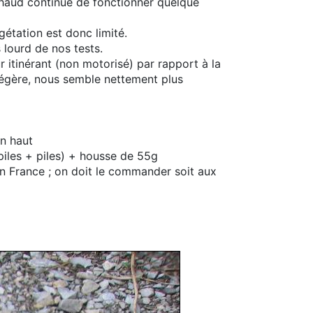
réchaud continue de fonctionner quelque
gétation est donc limité.
 lourd de nos tests.
 itinérant (non motorisé) par rapport à la
légère, nous semble nettement plus
en haut
 piles + piles) + housse de 55g
n France ; on doit le commander soit aux