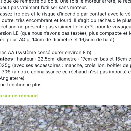
pratique de remettre du bois. Une fois le moteur arrêté, le 
eut pas vraiment l’utiliser sans moteur.
assez froides et le risque d’incendie par contact avec la vé
outre, très encombrant et lourd. Il s’agit du réchaud le plus
réchaud ne présente pas vraiment d’intérêt pour le voyageur
rsion LE (que nous n’avons pas testée), plus compacte et 
née pour 740g, 14cm de diamètre et 16,5cm de haut)
piles AA (système censé durer environ 8 h)
atées
: hauteur : 22,5cm, diamètre : 17cm en bas et 15cm 
025g (avec ses accessoires : manche, croisillon, boitier de
 70€ (à notre connaissance ce réchaud n’est pas importé e
 Angleterre)
 ne fonctionne plus
 sur ce réchaud