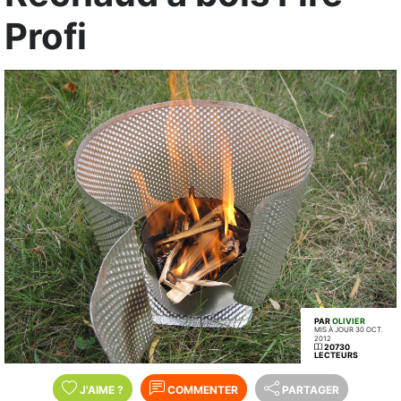
Profi
PAR
OLIVIER
MIS À JOUR 30 OCT.
2012
20730
LECTEURS
J'AIME
?
COMMENTER
PARTAGER