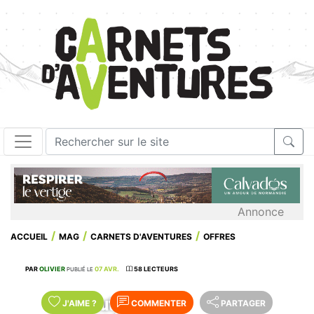
Annonce
ACCUEIL
MAG
CARNETS D'AVENTURES
OFFRES
PAR
OLIVIER
07 AVR.
58 LECTEURS
PUBLIÉ LE
Nouveautés pour les
J'AIME
?
COMMENTER
PARTAGER