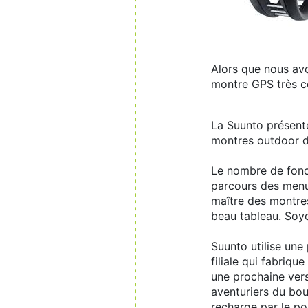
Alors que nous avo
montre GPS très c
La Suunto présente
montres outdoor d
Le nombre de fonct
parcours des menus
maître des montres
beau tableau. Soyon
Suunto utilise une
filiale qui fabriqu
une prochaine vers
aventuriers du bout
recharge par le po