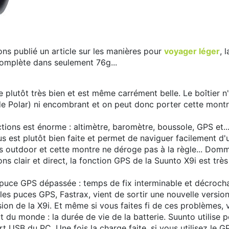
ns publié un article sur les manières pour
voyager léger
, 
omplète dans seulement 76g...
 plutôt très bien et est même carrément belle. Le boîtier n
e Polar) ni encombrant et on peut donc porter cette montr
ions est énorme : altimètre, baromètre, boussole, GPS et.
 est plutôt bien faite et permet de naviguer facilement d'un
 outdoor et cette montre ne déroge pas à la règle... Domm
s clair et direct, la fonction GPS de la Suunto X9i est très
 puce GPS dépassée : temps de fix interminable et décrocha
e les puces GPS, Fastrax, vient de sortir une nouvelle versio
ion de la X9i. Et même si vous faites fi de ces problèmes, 
 du monde : la durée de vie de la batterie. Suunto utilise p
rt USB du PC. Une fois la charge faite, si vous utilisez le 