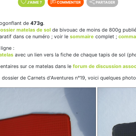
J'AIME
?
COMMENTER
PARTAGER
togonflant de
473g
.
ossier matelas de sol
de bivouac de moins de 800g publié 
ratif dans ce numéro ; voir le
sommaire
complet ;
comma
ligne :
atelas
avec un lien vers la fiche de chaque tapis de sol (pho
taires sur ce matelas dans le
forum de discussion assoc
ossier de Carnets d'Aventures n°19, voici quelques photos