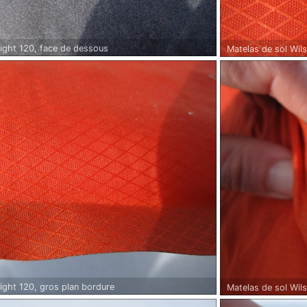
light 120, face de dessous
Matelas de sol Wils
light 120, gros plan bordure
Matelas de sol Wils