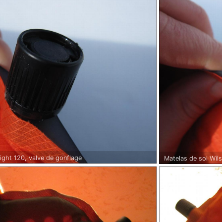
light 120, valve de gonflage
Matelas de sol Wils