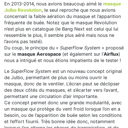
En 2013-2014, nous avions beaucoup aimé le
masque
Julbo Revolution
, le seul reproche que nous avions
concernait la faible aération du masque et l’apparition
fréquente de buée. Notez que le masque Revolution
n’est plus en catalogue (le Bang Next est celui qui lui
ressemble le plus, il semble plus aéré mais nous ne
l’avons pas testé).
Du coup, le principe du «
SuperFlow System
» proposé
sur le
masque Aerospace
(et également sur l’
Airflux
)
nous a intrigué et nous étions impatients de le tester !
Le
SuperFlow System
est un nouveau concept original
de Julbo, permettant de plus ou moins ouvrir le
masque, donc de le ventiler. L’écran peut se déclipser
des deux côtés du masques, et s’écarter vers l’avant,
permettant une circulation d’air importante.
Ce concept permet donc une grande modularité, avec
un masque qui protège du vent froid lorsque l’on en a
besoin, ou de l’apparition de buée selon les conditions
et l’effort fourni. Très bonne idée donc, notamment
lorsque l’on alterne les phases de transpiration, et de