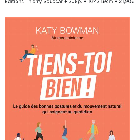
Éditions Thierry Souccar ♦ 208p. ♦ 16x21,9cm ♦ 21,90€