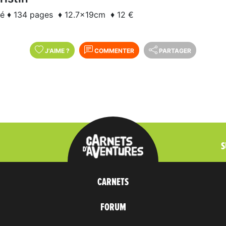
té ♦ 134 pages ♦ 12.7x19cm ♦ 12 €
J'AIME
?
COMMENTER
PARTAGER
S
CARNETS
FORUM