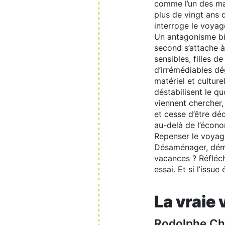
comme l’un des mar
plus de vingt ans d
interroge le voya
Un antagonisme bin
second s’attache à
sensibles, filles d
d’irrémédiables dé
matériel et cultur
déstabilisent le qu
viennent chercher,
et cesse d’être dé
au-delà de l’écono
Repenser le voyage
Désaménager, démar
vacances ? Réfléch
essai. Et si l’issue
La vraie 
Rodolphe Chr