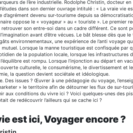
queurs de l’ère industrielle. Rodolphe Christin, docteur en s
’études dans son dernier ouvrage intitulé : « La vraie vie est 
ge d’agrément devenu sur-tourisme depuis sa démocratisati
aire oppose le « voyageur » au « touriste ». Le premier rec
 retrouver son entre-soi dans un cadre différent. Ce sont 
e l’imagination avant d’être vécues. Le bât blesse dès que l
gâts environnementaux, une expérience de l’anti voyage qui 
el mutuel. Lorsque la manne touristique est confisquée par q
otidien de la population locale, lorsque les infrastructures
 l’équilibre est rompu. Lorsque l’injonction au départ en
couverte culturelle, le consumérisme, le divertissement et le
mie, la question devient sociétale et idéologique.
. Des issues ? Œuvrer à une pédagogie du voyage, l’enseign
keter » le territoire afin de détourner les flux de sur-touri
ir aux conditions du vivre ici ? Voici quelques-unes des pi
 était de redécouvrir l’ailleurs qui se cache ici ?
vie est ici, Voyager encore ?
istin