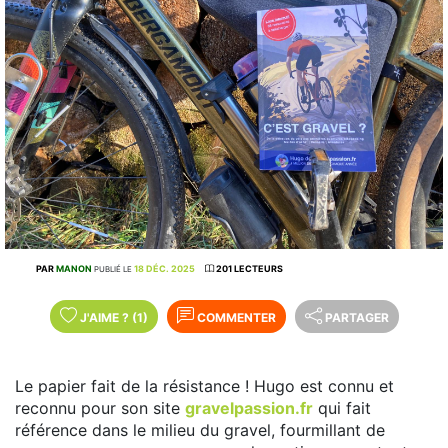
PAR
MANON
18 DÉC. 2025
201 LECTEURS
PUBLIÉ LE
J'AIME
?
(1)
COMMENTER
PARTAGER
Le papier fait de la résistance ! Hugo est connu et
reconnu pour son site
gravelpassion.fr
qui fait
référence dans le milieu du gravel, fourmillant de