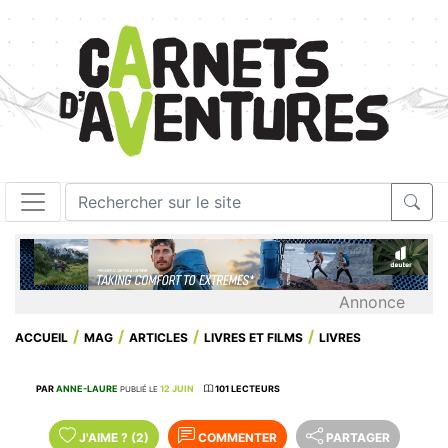
Annonce
ACCUEIL
MAG
ARTICLES
LIVRES ET FILMS
LIVRES
PAR
ANNE-LAURE
12 JUIN
101 LECTEURS
PUBLIÉ LE
J'AIME
?
(2)
COMMENTER
PARTAGER