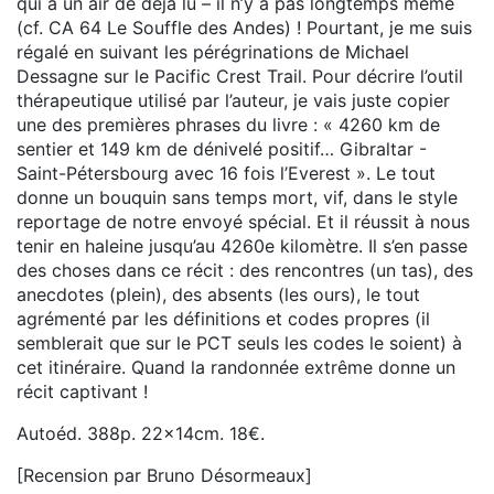
qui a un air de déjà lu – il n’y a pas longtemps même
(cf. CA 64 Le Souffle des Andes) ! Pourtant, je me suis
régalé en suivant les pérégrinations de Michael
Dessagne sur le Pacific Crest Trail. Pour décrire l’outil
thérapeutique utilisé par l’auteur, je vais juste copier
une des premières phrases du livre : « 4260 km de
sentier et 149 km de dénivelé positif… Gibraltar -
Saint-Pétersbourg avec 16 fois l’Everest ». Le tout
donne un bouquin sans temps mort, vif, dans le style
reportage de notre envoyé spécial. Et il réussit à nous
tenir en haleine jusqu’au 4260e kilomètre. Il s’en passe
des choses dans ce récit : des rencontres (un tas), des
anecdotes (plein), des absents (les ours), le tout
agrémenté par les définitions et codes propres (il
semblerait que sur le PCT seuls les codes le soient) à
cet itinéraire. Quand la randonnée extrême donne un
récit captivant !
Autoéd. 388p. 22x14cm. 18€.
[Recension par Bruno Désormeaux]