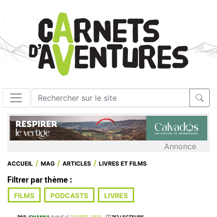
Annonce
ACCUEIL
MAG
ARTICLES
LIVRES ET FILMS
Filtrer par thème :
FILMS
PODCASTS
LIVRES
PAR
JOHANNA
27 SEPT. 2021
742 LECTEURS
PUBLIÉ LE