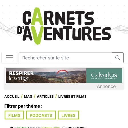
Annonce
ACCUEIL
MAG
ARTICLES
LIVRES ET FILMS
Filtrer par thème :
FILMS
PODCASTS
LIVRES
PAR
JOHANNA
07 SEPT. 2019
359 LECTEURS
PUBLIÉ LE