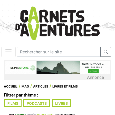
Annonce
ACCUEIL
MAG
ARTICLES
LIVRES ET FILMS
Filtrer par thème :
FILMS
PODCASTS
LIVRES
PAR
JOHANNA
09 JUIN 2016
172 LECTEURS
PUBLIÉ LE