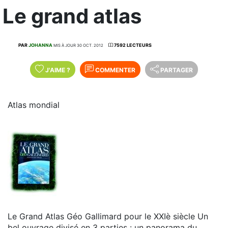
Le grand atlas
PAR
JOHANNA
7592 LECTEURS
MIS À JOUR 30 OCT. 2012
J'AIME
?
COMMENTER
PARTAGER
Atlas mondial
Le Grand Atlas Géo Gallimard pour le XXIè siècle Un
bel ouvrage divisé en 3 parties : un panorama du