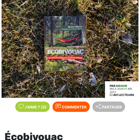
PAR
MANON
MIS À JOUR 01 AVR.
2023
401 LECTEURS
J'AIME
?
(2)
COMMENTER
PARTAGER
Écobivouac