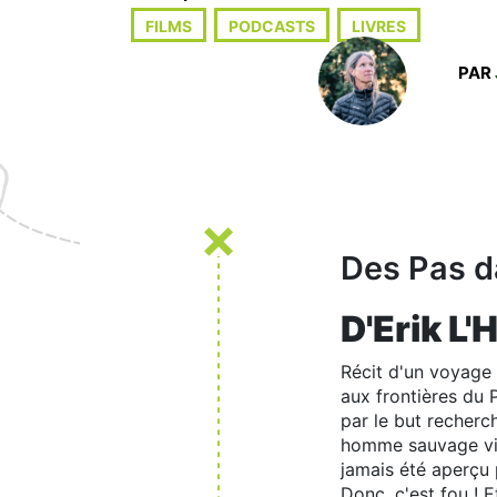
FILMS
PODCASTS
LIVRES
PAR
Des Pas d
D'Erik L
Récit d'un voyage 
aux frontières du 
par le but recherc
homme sauvage viv
jamais été aperçu 
Donc, c'est fou ! E