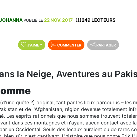
JOHANNA
22 NOV. 2017
249 LECTEURS
PUBLIÉ LE
J'AIME
?
COMMENTER
PARTAGER
ans la Neige, Aventures au Paki
'Homme
(d'une quête ?) original, tant par les lieux parcourus – les
Pakistan et de l'Afghanistan, région devenue totalement in
hé. Les esprits rationnels que nous sommes trouvent totale
ant dans ces montagnes et n'ayant aucun contact avec la c
par un Occidental. Seuls des locaux auraient eu de rares con
t, bien sûr, c'est captivant. L'histoire que nous conte Erik