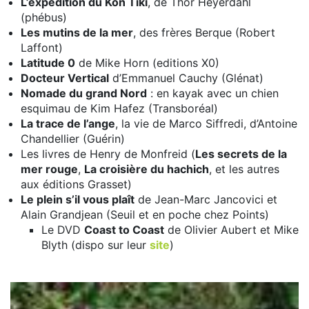
L’expédition du Kon Tiki
, de Thor Heyerdahl
(phébus)
Les mutins de la mer
, des frères Berque (Robert
Laffont)
Latitude 0
de Mike Horn (editions X0)
Docteur Vertical
d’Emmanuel Cauchy (Glénat)
Nomade du grand Nord
: en kayak avec un chien
esquimau de Kim Hafez (Transboréal)
La trace de l’ange
, la vie de Marco Siffredi, d’Antoine
Chandellier (Guérin)
Les livres de Henry de Monfreid (
Les secrets de la
mer rouge
,
La croisière du hachich
, et les autres
aux éditions Grasset)
Le plein s’il vous plaît
de Jean-Marc Jancovici et
Alain Grandjean (Seuil et en poche chez Points)
Le DVD
Coast to Coast
de Olivier Aubert et Mike
Blyth (dispo sur leur
site
)