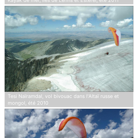
Tesi Naïramdal, vol bivouac dans l'Altaï russe et
mongol, été 2010