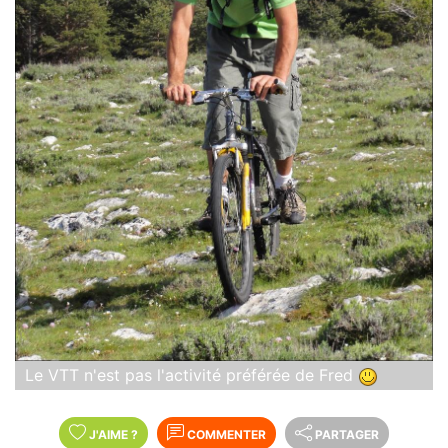
Le VTT n'est pas l'activité préférée de Fred
J'AIME
?
COMMENTER
PARTAGER