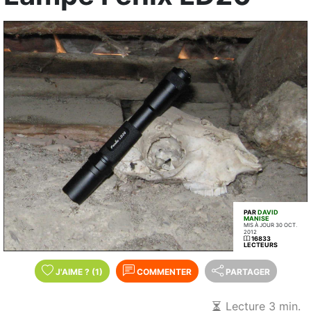
PAR
DAVID
MANISE
MIS À JOUR 30 OCT.
2012
16833
LECTEURS
J'AIME
?
(1)
COMMENTER
PARTAGER
Lecture 3 min.