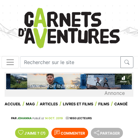
Annonce
ACCUEIL
MAG
ARTICLES
LIVRES ET FILMS
FILMS
CANOË
PAR
JOHANNA
14 OCT. 2019
1650 LECTEURS
PUBLIÉ LE
J'AIME
?
(7)
COMMENTER
PARTAGER