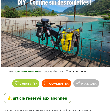
DIY - Comme sur des roulettes !
PAR
GUILLAUME FORMAN
1235 LECTEURS
MIS À JOUR 13 FÉVR. 2025
J'AIME
?
(3)
COMMENTER
PARTAGER
article réservé aux abonnés
Pour les besoins d’un voyage à vélo en Albanie