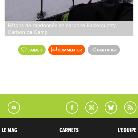
Bâtons de randonnée en carbone Backcountry
Carbon de Camp
J'AIME
?
COMMENTER
PARTAGER
LE MAG
CARNETS
L'EQUIPE