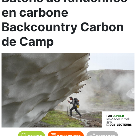
en carbone
Backcountry Carbon
de Camp
PAR
OLIVIER
MIS À JOUR 14 AOÛT
2013
7081 LECTEURS