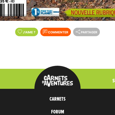
J'AIME
?
COMMENTER
PARTAGER
S
CARNETS
FORUM