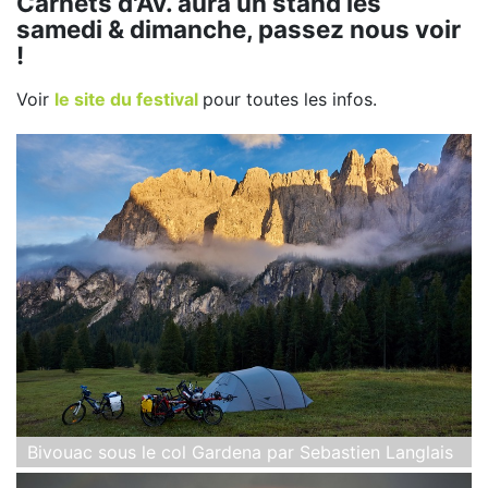
Carnets d'Av. aura un stand les
samedi & dimanche, passez nous voir
!
Voir
le site du festival
pour toutes les infos.
Bivouac sous le col Gardena par Sebastien Langlais