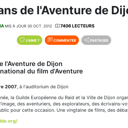
ans de l'Aventure de Di
NA
7406 LECTEURS
MIS À JOUR 30 OCT. 2012
J'AIME
?
COMMENTER
PARTAGER
e l'Aventure de Dijon
rnational du film d'Aventure
bre 2007
, à l'auditorium de Dijon
e, la Guilde Européenne du Raid et la Ville de Dijon organ
l’image, des aventuriers, des explorateurs, des écrivains-
blic pour cette occasion. Une vingtaine de films, des débat
lde.org/