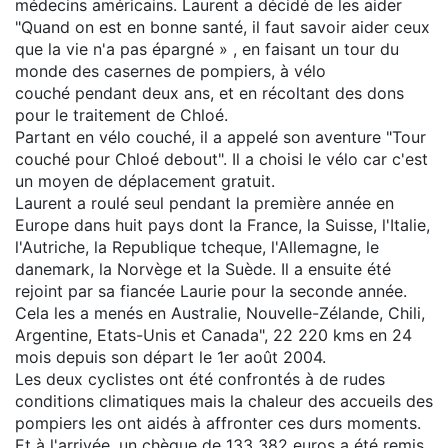
médecins américains. Laurent a décidé de les aider
"Quand on est en bonne santé, il faut savoir aider ceux
que la vie n'a pas épargné » , en faisant un tour du
monde des casernes de pompiers, à vélo
couché pendant deux ans, et en récoltant des dons
pour le traitement de Chloé.
Partant en vélo couché, il a appelé son aventure "Tour
couché pour Chloé debout". Il a choisi le vélo car c'est
un moyen de déplacement gratuit.
Laurent a roulé seul pendant la première année en
Europe dans huit pays dont la France, la Suisse, l'Italie,
l'Autriche, la Republique tcheque, l'Allemagne, le
danemark, la Norvège et la Suède. Il a ensuite été
rejoint par sa fiancée Laurie pour la seconde année.
Cela les a menés en Australie, Nouvelle-Zélande, Chili,
Argentine, Etats-Unis et Canada", 22 220 kms en 24
mois depuis son départ le 1er août 2004.
Les deux cyclistes ont été confrontés à de rudes
conditions climatiques mais la chaleur des accueils des
pompiers les ont aidés à affronter ces durs moments.
Et à l'arrivée, un chèque de 133 382 euros a été remis