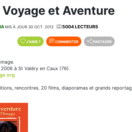
l Voyage et Aventure
NA
5004 LECTEURS
MIS À JOUR 30 OCT. 2012
J'AIME
?
COMMENTER
PARTAGER
'image.
 2006 à St Valéry en Caux (76).
ge.org
itions, rencontres. 20 films, diaporamas et grands reporta