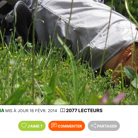
NA
2077 LECTEURS
MIS À JOUR 16 FÉVR. 2014
J'AIME
?
COMMENTER
PARTAGER