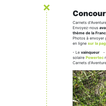
Concours
Carnets d'Aventure
Envoyez-nous
avan
thème de la France
Photos à envoyer p
en ligne
sur la pa
- Le
vainqueur
-
solaire
Powertec
Carnets d'Aventur