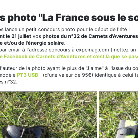
 photo "La France sous le so
s lance un petit concours photo pour le début de l'été !
t le 21 juillet
vos
photos du n°32 de Carnets d'Aventures 
 et/ou de l'énergie solaire
.
ar email à l'adresse concours à expemag.com (mettez un ar
ge Facebook de Carnets d'Aventures et c'est là que se pas
 l'auteur de la photo ayant le plus de "J'aime" à l'issue du co
modèle
PT3 USB
(d'une valeur de 95€) identique à celui 
es n°32.