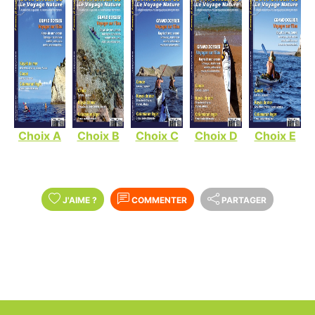
Choix A
Choix B
Choix C
Choix D
Choix E
J'AIME
?
COMMENTER
PARTAGER