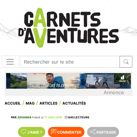
Annonce
ACCUEIL
MAG
ARTICLES
ACTUALITÉS
PAR
JOHANNA
17 JUIN 2018
840 LECTEURS
PUBLIÉ LE
J'AIME
?
COMMENTER
PARTAGER