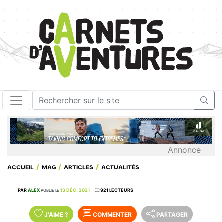
Annonce
ACCUEIL
MAG
ARTICLES
ACTUALITÉS
PAR
ALEX
13 DÉC. 2021
921 LECTEURS
PUBLIÉ LE
J'AIME
?
COMMENTER
PARTAGER