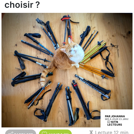
choisir ?
PAR JOHANNA
MIS À JOUR 23 JANV.
10774
LECTEURS
Lecture 12 min.