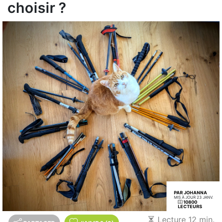
choisir ?
PAR JOHANNA
MIS À JOUR 23 JANV.
10800
LECTEURS
Lecture 12 min.