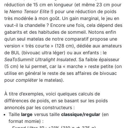
réduction de 15 cm en longueur (et même 23 cm pour
le
Nemo Tensor Elite
!) pour une réduction de poids
très modérée à mon goût. Un gain marginal, le jeu en
vaut-il la chandelle ? Encore une fois, cela dépend des
gabarits et des habitudes de sommeil. Notons enfin
qu’un seul matelas de notre comparatif propose une
version « très courte » (128 cm), dédiée aux amateurs
de BUL (bivouac ultra léger) ou aux enfants : le
SeaToSummit Ultralight Insulated
. Sa faible épaisseur
(5 cm) le lui permet, car la « marche » reste petite (on
utilise en général le reste de ses affaires de bivouac
pour
compléter
le matelas).
À titre d’exemples, voici quelques calculs de
différences de poids, en se basant sur les poids
annoncés par les constructeurs :
Taille
large
versus taille
classique/regular
(en
format momie) :
-
Exped Ultra 1R
: +21% (310 g ⇒ 375 g)