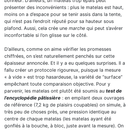
bonheur
. D’ailleurs, un matelas trop épais peut
présenter des inconvénients : plus le matelas est haut,
moins on a d’espace pour se tenir assis dans la tente,
qui n’est pas l’endroit réputé pour sa hauteur sous
plafond. Aussi, cela crée une
marche
qui peut s’avérer
inconfortable si l’on glisse sur le côté.
D’ailleurs, comme on aime vérifier les promesses
chiffrées, on s’est naturellement penchés sur cette
épaisseur annoncée. Et il y a eu quelques surprises. Il a
fallu créer un protocole rigoureux, puisque la mesure
« à vide » est trop hasardeuse, la variété de “surface”
empêchant toute comparaison objective. Pour y
parvenir, les matelas ont plutôt été soumis au
test de
l’encyclopédie pâtissière
: en empilant deux ouvrages
de référence (7,2 kg de plaisirs coupables) on simule, à
très peu de choses près, une pression identique au
centre de chaque matelas (les matelas ayant été
gonflés à la bouche, à bloc, juste avant la mesure). On