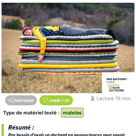
PAR ANTHONY
PUBLIÉ
26 MARS
4244
LECTEURS
Lecture 19 min.
PARTAGER
J'AIME
?
(5)
Type de matériel testé :
matelas
Résumé :
Pas besoin d’avoir un doctorat en neurosciences pour savoir