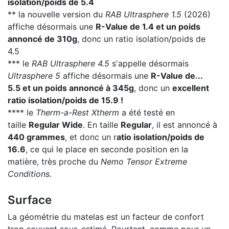
isolation/poids de 5.4
** la nouvelle version du
RAB Ultrasphere 1.5
(2026)
affiche désormais une
R-Value de 1.4 et un poids
annoncé de 310g
, donc un ratio isolation/poids de
4.5
*** le
RAB Ultrasphere 4.5
s'appelle désormais
Ultrasphere 5
affiche désormais une
R-Value de...
5.5 et un poids annoncé à 345g
, donc un
excellent
ratio isolation/poids de 15.9 !
**** le
Therm-a-Rest Xtherm
a été testé en
taille
Regular Wide
. En taille
Regular
, il est annoncé à
440 grammes
, et donc un r
atio isolation/poids de
16.6
, ce qui le place en seconde position en la
matière, très proche du
Nemo Tensor Extreme
Conditions.
Surface
La géométrie du matelas est un facteur de confort
trop souvent sous-estimé. Pourtant, comme pour un