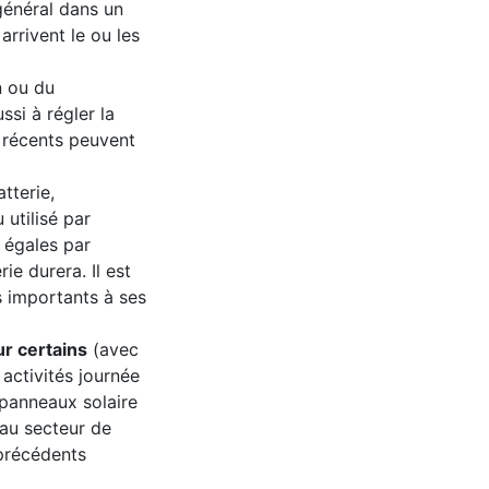
 général dans un
arrivent le ou les
n ou du
ssi à régler la
 récents peuvent
tterie,
utilisé par
s égales par
ie durera. Il est
s importants à ses
r certains
(avec
 activités journée
(panneaux solaire
 au secteur de
 précédents