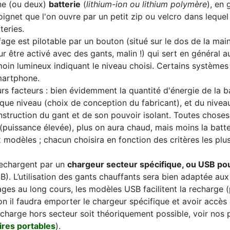
ne (ou deux)
batterie
(
lithium-ion ou lithium polymère
), en
gnet que l'on ouvre par un petit zip ou velcro dans lequel 
tteries.
age est pilotable par un bouton (situé sur le dos de la mai
 être activé avec des gants, malin !) qui sert en général au
oin lumineux indiquant le niveau choisi. Certains systèmes
smartphone.
s facteurs : bien évidemment la quantité d'énergie de la ba
ue niveau (choix de conception du fabricant), et du niveau 
construction du gant et de son pouvoir isolant. Toutes chose
 » (puissance élevée), plus on aura chaud, mais moins la batter
modèles ; chacun choisira en fonction des critères les plu
rechargent par un
chargeur secteur spécifique, ou USB pou
B). L’utilisation des gants chauffants sera bien adaptée aux
ages au long cours, les modèles USB facilitent la recharge 
n il faudra emporter le chargeur spécifique et avoir accès
charge hors secteur soit théoriquement possible, voir nos
ires portables
).