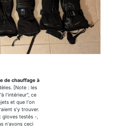
e de chauffage à
èles. [Note : les
 l'intérieur", ce
jets et que l'on
aient s'y trouver.
 gloves testés -,
us n'avons ceci