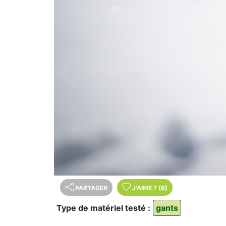
PARTAGER
J'AIME
?
(6)
Type de matériel testé :
gants