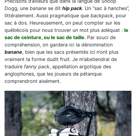
Précisons d’ailleurs que dans la langue de Snoop
Dogg, une
banane
se dit
hip pack
. Un “sac à hanches”,
littéralement. Aussi pragmatique que
backpack
, pour
sac à dos. Heureusement, on peut compter sur les
québécois pour nous trouver un mot plus adéquat :
le
sac de ceinture, ou le sac de taille
. Par souci de
compréhension, on gardera ici la dénomination
banane
, bien que les sacs présentés ici n’ont plus
vraiment la forme dudit fruit. Je m’abstiendrai de
traduire
fanny pack
, appellation argotique des
anglophones, que les joueurs de pétanque
comprendront aisément.