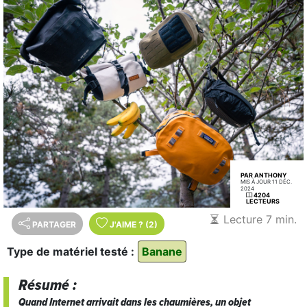
PAR ANTHONY
MIS À JOUR 11 DÉC.
2024
4204
LECTEURS
Lecture 7 min.
PARTAGER
J'AIME
?
(2)
Type de matériel testé :
Banane
Résumé :
Quand Internet arrivait dans les chaumières, un objet