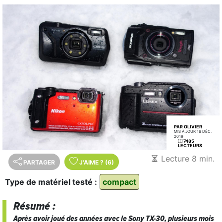
PAR OLIVIER
MIS À JOUR 16 DÉC.
2019
7485
LECTEURS
Lecture 8 min.
PARTAGER
J'AIME
?
(6)
Type de matériel testé :
compact
Résumé :
Après avoir joué des années avec le Sony TX-30, plusieurs mois